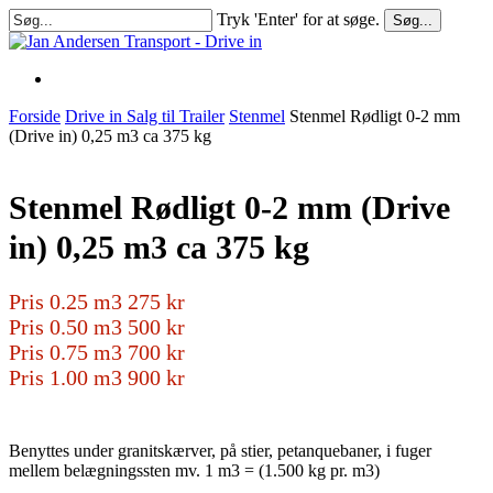
Skip
Tryk 'Enter' for at søge.
Søg...
to
Close
main
Search
content
Forside
Drive in Salg til Trailer
Stenmel
Stenmel Rødligt 0-2 mm
(Drive in) 0,25 m3 ca 375 kg
Stenmel Rødligt 0-2 mm (Drive
in) 0,25 m3 ca 375 kg
Pris 0.25 m3 275 kr
Pris 0.50 m3 500 kr
Pris 0.75 m3 700 kr
Pris 1.00 m3 900 kr
Benyttes under granitskærver, på stier, petanquebaner, i fuger
mellem belægningssten mv. 1 m3 = (1.500 kg pr. m3)