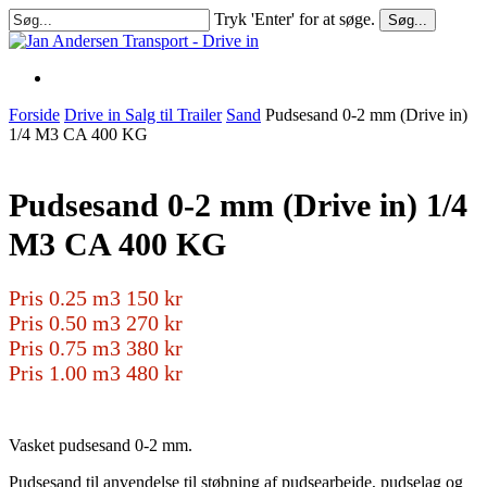
Skip
Tryk 'Enter' for at søge.
Søg...
to
Close
main
Search
content
Forside
Drive in Salg til Trailer
Sand
Pudsesand 0-2 mm (Drive in)
1/4 M3 CA 400 KG
Pudsesand 0-2 mm (Drive in) 1/4
M3 CA 400 KG
Pris 0.25 m3 150 kr
Pris 0.50 m3 270 kr
Pris 0.75 m3 380 kr
Pris 1.00 m3 480 kr
Vasket pudsesand 0-2 mm.
Pudsesand til anvendelse til støbning af pudsearbejde, pudselag og